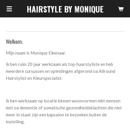
HAIRSTYLE BY MONIQUE
Ga
direct
naar
de
hoofdinhoud
Welkom.
Mijn naam is Monique Eikenaar.
Ik ben ruim 20 jaar werkzaam als top-haarstyliste en heb
meerdere cursussen en opleidingen afgerond oa Allround
Hairstylist en Kleurspecialist.
Ik ben werkzaam op locatie binnen woonvormen mbt mensen
met oa dementie of somatische gezondheidsklachten die niet
meer in staat zijn een kapsalon te bezoeken buiten de
instelling.