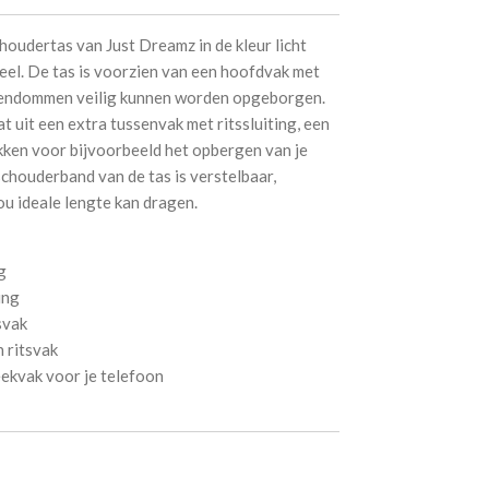
houdertas van Just Dreamz in de kleur licht
neel. De tas is voorzien van een hoofdvak met
eigendommen veilig kunnen worden opgeborgen.
at uit een extra tussenvak met ritssluiting, een
kken voor bijvoorbeeld het opbergen van je
schouderband van de tas is verstelbaar,
ou ideale lengte kan dragen.
g
ing
svak
 ritsvak
ekvak voor je telefoon