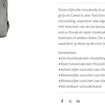
Deze stijlvolle crossbody & sc
grijs en Camel is zeer functio
ritssluiting, waardoor alle 
Het interieur van de tas besta
extra ritsvak en open steekva
telefoon of andere items. De 
waardoor je deze op de voor j
Kenmerken:
•Eén hoofdvak met ritssluitin
•Ruim tussenvak met ritssluit
•Achterzijde voorzien van rit
•Binnenzijde voorzien van één
•Binnenzijde voorzien van ste
•Verstelbare schouderband
D
D
S