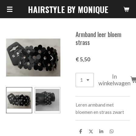
HAIRSTYLE BY MONIQUE
Ga
direct
naar
de
Armband leer bloem
hoofdinhoud
strass
€ 5,50
In
winkelwagen
Leren armband met
bloemen en strass zwart
D
D
S
D