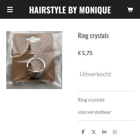
HAIRSTYLE BY MONIQUE
Ga
direct
naar
de
Ring crystals
hoofdinhoud
€ 5,75
Uitverkocht
Ring crystals
size:verstelbaar
D
D
S
D
e
e
h
e